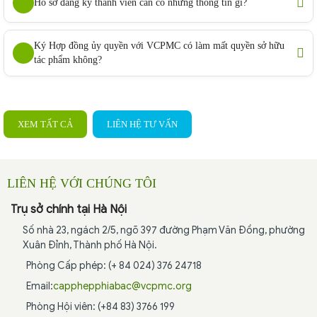
Hồ sơ đăng ký thành viên cần có những thông tin gì?
Ký Hợp đồng ủy quyền với VCPMC có làm mất quyền sở hữu
tác phẩm không?
XEM TẤT CẢ
LIÊN HỆ TƯ VẤN
LIÊN HỆ VỚI CHÚNG TÔI
Trụ sở chính tại Hà Nội
Số nhà 23, ngách 2/5, ngõ 397 đường Phạm Văn Đồng, phường
Xuân Đỉnh, Thành phố Hà Nội.
Phòng Cấp phép: (+ 84 024) 376 24718
Email:
capphepphiabac@vcpmc.org
Phòng Hội viên: (+84 83) 3766 199