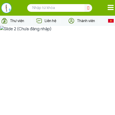
TRANG CHỦ
Thư viện
Liên hệ
Thành viên
VỀ VCPMC
TÁC GIẢ
NGƯỜI DÙNG
HỢP TÁC QUỐC TẾ
TIN TỨC - SỰ KIỆN
TƯ VẤN PHÁP LÝ