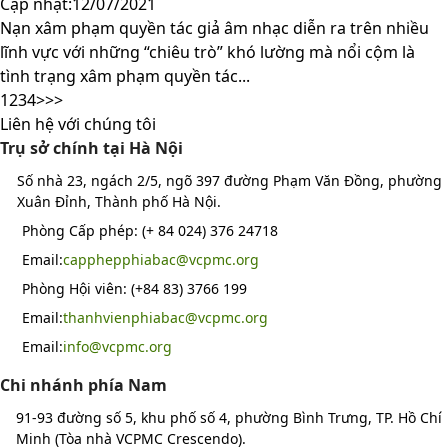
Cập nhật:12/07/2021
Nạn xâm phạm quyền tác giả âm nhạc diễn ra trên nhiều
lĩnh vực với những “chiêu trò” khó lường mà nổi cộm là
tình trạng xâm phạm quyền tác...
1
2
3
4
>
>>
Liên hệ với chúng tôi
Trụ sở chính tại Hà Nội
Số nhà 23, ngách 2/5, ngõ 397 đường Phạm Văn Đồng, phường
Xuân Đỉnh, Thành phố Hà Nội.
Phòng Cấp phép: (+ 84 024) 376 24718
Email:
capphepphiabac@vcpmc.org
Phòng Hội viên: (+84 83) 3766 199
Email:
thanhvienphiabac@vcpmc.org
Email:
info@vcpmc.org
Chi nhánh phía Nam
91-93 đường số 5, khu phố số 4, phường Bình Trưng, TP. Hồ Chí
Minh (Tòa nhà VCPMC Crescendo).