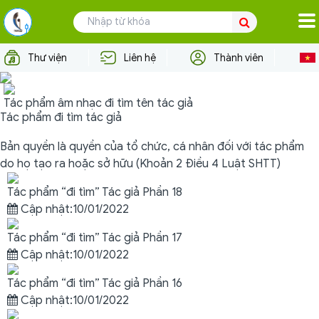
TRANG CHỦ
Thư viện
Liên hệ
Thành viên
VỀ VCPMC
Tác phẩm âm nhạc đi tìm tên tác giả
TÁC GIẢ
Tác phẩm đi tìm tác giả
NGƯỜI DÙNG
Bản quyền là quyền của tổ chức, cá nhân đối với tác phẩm
do họ tạo ra hoặc sở hữu (Khoản 2 Điều 4 Luật SHTT)
HỢP TÁC QUỐC TẾ
Tác phẩm “đi tìm” Tác giả Phần 18
TIN TỨC - SỰ KIỆN
Cập nhật:10/01/2022
Tác phẩm “đi tìm” Tác giả Phần 17
TƯ VẤN PHÁP LÝ
Cập nhật:10/01/2022
Tác phẩm “đi tìm” Tác giả Phần 16
Cập nhật:10/01/2022