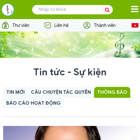
TRANG CHỦ
Thư viện
Liên hệ
Thành viên
VỀ VCPMC
TÁC GIẢ
NGƯỜI DÙNG
Tin tức - Sự kiện
HỢP TÁC QUỐC TẾ
TIN TỨC - SỰ KIỆN
TIN MỚI
CÂU CHUYỆN TÁC QUYỀN
THÔNG BÁO
BÁO CÁO HOẠT ĐỘNG
TƯ VẤN PHÁP LÝ