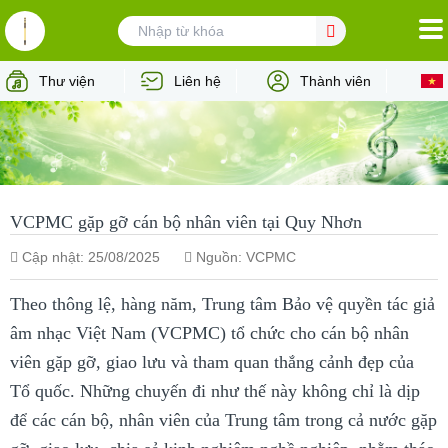
TRANG CHỦ
Thư viện
Liên hệ
Thành viên
VỀ VCPMC
TÁC GIẢ
NGƯỜI DÙNG
VCPMC gặp gỡ cán bộ nhân viên tại Quy Nhơn
HỢP TÁC QUỐC TẾ
Cập nhật: 25/08/2025
Nguồn: VCPMC
TIN TỨC - SỰ KIỆN
Theo thông lệ, hàng năm, Trung tâm Bảo vệ quyền tác giả
âm nhạc Việt Nam (VCPMC) tổ chức cho cán bộ nhân
TƯ VẤN PHÁP LÝ
viên gặp gỡ, giao lưu và tham quan thắng cảnh đẹp của
Tổ quốc. Những chuyến đi như thế này không chỉ là dịp
để các cán bộ, nhân viên của Trung tâm trong cả nước gặp