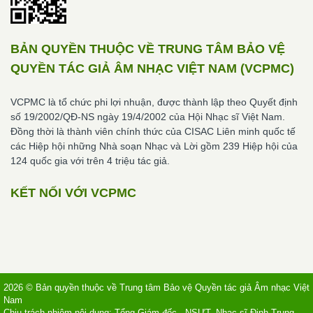
BẢN QUYỀN THUỘC VỀ TRUNG TÂM BẢO VỆ
QUYỀN TÁC GIẢ ÂM NHẠC VIỆT NAM (VCPMC)
VCPMC là tổ chức phi lợi nhuận, được thành lập theo Quyết định
số 19/2002/QĐ-NS ngày 19/4/2002 của Hội Nhạc sĩ Việt Nam.
Đồng thời là thành viên chính thức của CISAC Liên minh quốc tế
các Hiệp hội những Nhà soạn Nhạc và Lời gồm 239 Hiệp hội của
124 quốc gia với trên 4 triệu tác giả.
KẾT NỐI VỚI VCPMC
2026 © Bản quyền thuộc về Trung tâm Bảo vệ Quyền tác giả Âm nhạc Việt
Nam
Chịu trách nhiệm nội dung: Tổng Giám đốc - NSƯT, Nhạc sĩ Đinh Trung