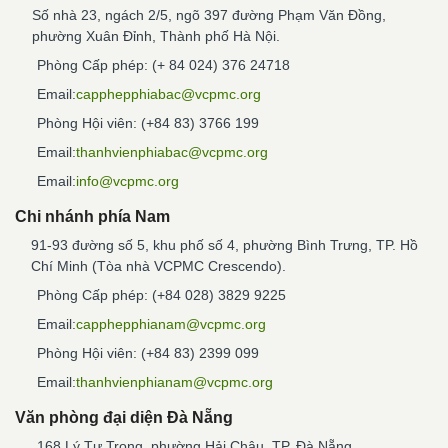
Số nhà 23, ngách 2/5, ngõ 397 đường Phạm Văn Đồng,
phường Xuân Đỉnh, Thành phố Hà Nội.
Phòng Cấp phép: (+ 84 024) 376 24718
Email:
capphepphiabac@vcpmc.org
Phòng Hội viên: (+84 83) 3766 199
Email:
thanhvienphiabac@vcpmc.org
Email:
info@vcpmc.org
Chi nhánh phía Nam
91-93 đường số 5, khu phố số 4, phường Bình Trưng, TP. Hồ
Chí Minh (Tòa nhà VCPMC Crescendo).
Phòng Cấp phép: (+84 028) 3829 9225
Email:
capphepphianam@vcpmc.org
Phòng Hội viên: (+84 83) 2399 099
Email:
thanhvienphianam@vcpmc.org
Văn phòng đại diện Đà Nẵng
168 Lý Tự Trọng, phường Hải Châu, TP. Đà Nẵng