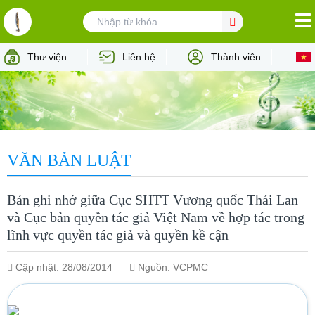
TRANG CHỦ
Thư viện
Liên hệ
Thành viên
VỀ VCPMC
TÁC GIẢ
NGƯỜI DÙNG
VĂN BẢN LUẬT
HỢP TÁC QUỐC TẾ
Bản ghi nhớ giữa Cục SHTT Vương quốc Thái Lan
TIN TỨC - SỰ KIỆN
và Cục bản quyền tác giả Việt Nam về hợp tác trong
lĩnh vực quyền tác giả và quyền kề cận
TƯ VẤN PHÁP LÝ
Cập nhật: 28/08/2014
Nguồn: VCPMC