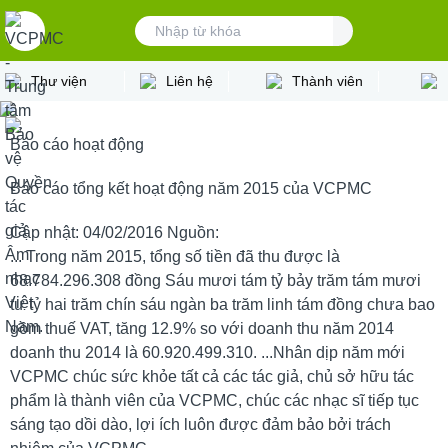
Trang
chủ
Về
Thư viện
Liên hệ
Thành viên
VCPMC
Tác
giả
Báo cáo hoạt động
Quyền
tác
Báo cáo tổng kết hoạt động năm 2015 của VCPMC
giả
Tác
Cập nhật: 04/02/2016
Nguồn:
phẩm
... Trong năm 2015, tổng số tiền đã thu được là
đi
68.784.296.308 đồng Sáu mươi tám tỷ bảy trăm tám mươi
tìm
tư tỷ hai trăm chín sáu ngàn ba trăm linh tám đồng chưa bao
tác
gồm thuế VAT, tăng 12.9% so với doanh thu năm 2014
giả
doanh thu 2014 là 60.920.499.310. ...Nhân dịp năm mới
Đăng
VCPMC chúc sức khỏe tất cả các tác giả, chủ sở hữu tác
nhập
phẩm là thành viên của VCPMC, chúc các nhạc sĩ tiếp tục
Người
sáng tạo dồi dào, lợi ích luôn được đảm bảo bởi trách
dùng