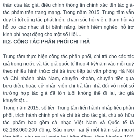
Tư
thân của tác giả, điều chỉnh thông tin chính xác tên tác giả-
vấn
tác phẩm trên trang mạng. Trong năm 2015, Trung tâm vẫn
pháp
duy trì tốt công tác phát triển, chăm sóc hội viên, thăm hỏi và
lý
hỗ trợ các nhạc sĩ bị bệnh nặng, bệnh hiểm nghèo, hỗ trợ
Câu
kinh phí hoạt động cho một số Hội…
hỏi
III.2- CÔNG TÁC PHÂN PHỐI CHI TRẢ
thường
gặp
Trung tâm thực hiện công tác phân phối, chi trả cho các tác
Văn
giả trong nước và tác giả quốc tế theo 4 kỳ/năm vào mỗi quý
bản
theo nhiều hình thức: chi trả trực tiếp tại văn phòng Hà Nội
pháp
và Chi nhánh phía Nam, chuyển khoản, chuyển tiền qua
luật
bưu điện, hoặc cử nhân viên chi trả tận nhà đối với một số
Luật
trường hợp tác giả đã lớn tuổi không thể đi lại, tác giả
Việt
khuyết tật…
Nam
Trong năm 2015, số tiền Trung tâm tiến hành nhập liệu phân
Luật
phối, trích hành chính phí và chi trả cho tác giả, chủ sở hữu
Quốc
tác phẩm bao gồm cả nhạc Việt Nam và Quốc tế là
tế
62.168.060.200 đồng, Sáu mươi hai tỷ một trăm sáu mươi
Nghị