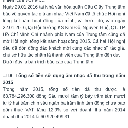
nhiệm của VCPMC...
Thủ
Ngày 29.01.2016 tại Nhà văn hóa quận Cầu Giấy Trung tâm
tục
bảo vệ quyền tác giả âm nhạc Việt Nam đã tổ chức Hội nghị
cấp
tổng kết năm hoạt động của mình, và trước đó, vào ngày
phép
22.01.2016, tại Hội trường KS Kim Đô, Nguyễn Huệ, Q1. TP
Loại
Hồ Chí Minh Chi nhánh phía Nam của Trung tâm cũng đã
hình
mở Hội nghị tổng kết năm hoạt động 2015. Cả hai Hội nghị
sử
đều đã đón đông đảo khách mời cùng các nhạc sĩ, tác giả,
dụng
chủ sở hữu tác phẩm là thành viên của Trung tâm đến dự.
Biểu
Dưới đây là bản trích báo cáo của Trung tâm
mức
Hợp
...II.8-
Tổng s
ố tiền sử dụng âm nhạc
đã
thu trong năm
tác
2015
quốc
Trong năm 2015, tổng số tiền đã thu được là
tế
68.784.296.308 đồng Sáu mươi tám tỷ bảy trăm tám mươi
VCPMC
tư tỷ hai trăm chín sáu ngàn ba trăm linh tám đồng chưa bao
VỚI
gồm thuế VAT, tăng 12.9% so với doanh thu năm 2014
CISAC
doanh thu 2014 là 60.920.499.31.
VCPMC