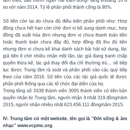
tám triệu, sáu mươi ngàn hai trăm đồng- tăng khoảng 10%
định
so với năm 2014. Tỷ lệ phân phối thành công là 90%.
Thông
tư
Số tiền còn lại do chưa đủ điều kiện phân phối như: Hợp
đồng chưa hết hạn còn chờ đơn vị bổ sung danh mục, hợp
đồng đã xuất hóa đơn nhưng đơn vị chưa thanh toán tiền
hoặc thanh toán chưa đầy đủ, hợp đồng đã thu đủ tiền
nhưng đơn vị chưa kê khai danh sách bài hát sử dụng, tác
giả tiền ít chờ nhiều nhận một lần, tác giả đang tranh chấp
quyền thừa kế, tác giả thay đổi địa chỉ thường trú… sẽ tiếp
tục được Trung tâm rà soát và phân phối vào các quý tiếp
theo của năm 2016. Số tiền của các tác giả quốc tế được
phân phối thông qua các tổ chức đại diện của họ.
Trong tổng số 3338 thành viên 3005 thành viên có tiền bản
quyền nhận từ Trung tâm, người nhận ít nhất 319 đồng/năm
2015, người nhận nhiều nhất 623.456.111 đồng/năm 2015.
IV- Trung tâm có một website, tên gọi là “Đời sống & âm
nhạc”
www.vcpmc.org
.