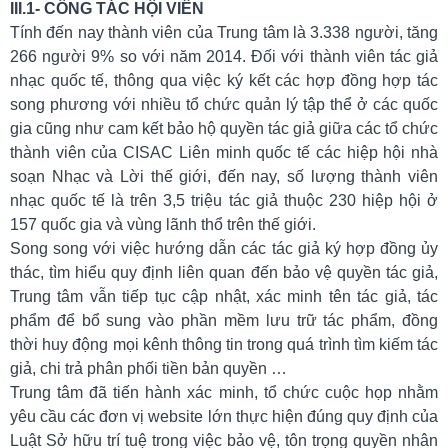
VỚI
III.1- CÔNG TÁC HỘI VIÊN
CMOs
Tính đến nay thành viên của Trung tâm là 3.338 người, tăng
Tin
266 người 9% so với năm 2014. Đối với thành viên tác giả
tức
nhạc quốc tế, thông qua việc ký kết các hợp đồng hợp tác
-
song phương với nhiều tổ chức quản lý tập thể ở các quốc
sự
gia cũng như cam kết bảo hộ quyền tác giả giữa các tổ chức
kiện
thành viên của CISAC Liên minh quốc tế các hiệp hội nhà
Tin
soạn Nhạc và Lời thế giới, đến nay, số lượng thành viên
mới
nhạc quốc tế là trên 3,5 triệu tác giả thuộc 230 hiệp hội ở
Câu
157 quốc gia và vùng lãnh thổ trên thế giới.
chuyện
Song song với việc hướng dẫn các tác giả ký hợp đồng ủy
tác
thác, tìm hiểu quy định liên quan đến bảo vệ quyền tác giả,
quyền
Trung tâm vẫn tiếp tục cập nhật, xác minh tên tác giả, tác
Thông
phẩm để bổ sung vào phần mềm lưu trữ tác phẩm, đồng
báo
thời huy động mọi kênh thông tin trong quá trình tìm kiếm tác
Báo
giả, chi trả phân phối tiền bản quyền …
cáo
Trung tâm đã tiến hành xác minh, tổ chức cuộc họp nhằm
hoạt
yêu cầu các đơn vị website lớn thực hiện đúng quy định của
động
Luật Sở hữu trí tuệ trong việc bảo vệ, tôn trọng quyền nhân