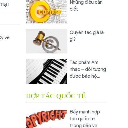
Những điều cần
mại
biết
Quyền tác giả là
Kỳ về
gì?
Tác phẩm Âm
nhạc – đối tượng
được bảo hộ...
HỢP TÁC QUỐC TẾ
Đẩy mạnh hợp
tác quốc tế
trong bảo vệ