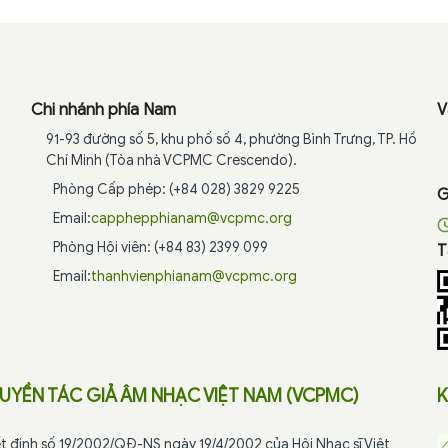
Chi nhánh phía Nam
V
91-93 đường số 5, khu phố số 4, phường Bình Trưng, TP. Hồ
Chí Minh (Tòa nhà VCPMC Crescendo).
Phòng Cấp phép: (+84 028) 3829 9225
G
Email:
capphepphianam@vcpmc.org
Phòng Hội viên: (+84 83) 2399 099
T
Email:
thanhvienphianam@vcpmc.org
UYỀN TÁC GIẢ ÂM NHẠC VIỆT NAM (VCPMC)
K
t định số 19/2002/QĐ-NS ngày 19/4/2002 của Hội Nhạc sĩ Việt