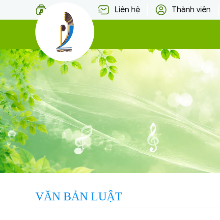
Thư viện
Liên hệ
Thành viên
TRANG
CHỦ
VỀ
VCPMC
TÁC
GIẢ
NGƯỜI
DÙNG
HỢP
TÁC
VĂN BẢN LUẬT
QUỐC
TẾ