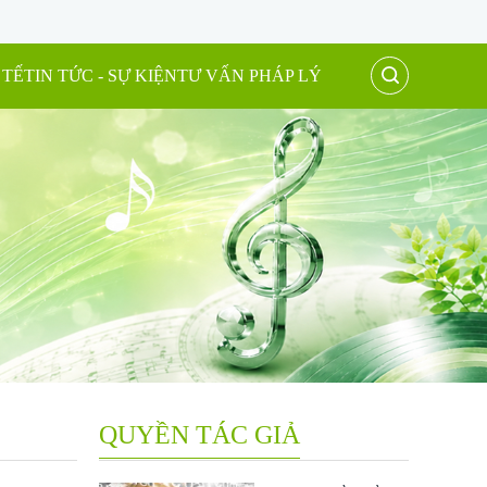
 TẾ
TIN TỨC - SỰ KIỆN
TƯ VẤN PHÁP LÝ
QUYỀN TÁC GIẢ