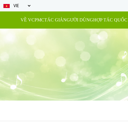
VỀ VCPMC
TÁC GIẢ
NGƯỜI DÙNG
HỢP TÁC QUỐC