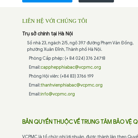
LIÊN HỆ VỚI CHÚNG TÔI
Trụ sở chính tại Hà Nội
Số nhà 23, ngách 2/5, ngõ 397 đường Phạm Văn Đồng,
phường Xuân Đỉnh, Thành phố Hà Nội.
Phòng Cấp phép: (+ 84 024) 376 24718
Email:
capphepphiabac@vcpmc.org
Phòng Hội viên: (+84 83) 3766 199
Email:
thanhvienphiabac@vcpmc.org
Email:
info@vcpmc.org
BẢN QUYỀN THUỘC VỀ TRUNG TÂM BẢO VỆ Q
VCPMC là tổ chức phi lợi nhuận, được thành lập theo Quyế