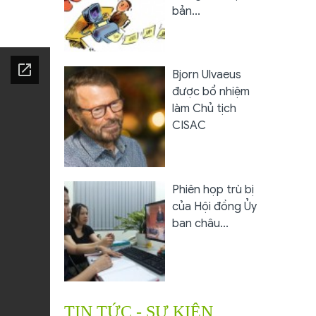
bản...
Bjorn Ulvaeus
được bổ nhiệm
làm Chủ tịch
CISAC
Phiên họp trù bị
của Hội đồng Ủy
ban châu...
TIN TỨC - SỰ KIỆN