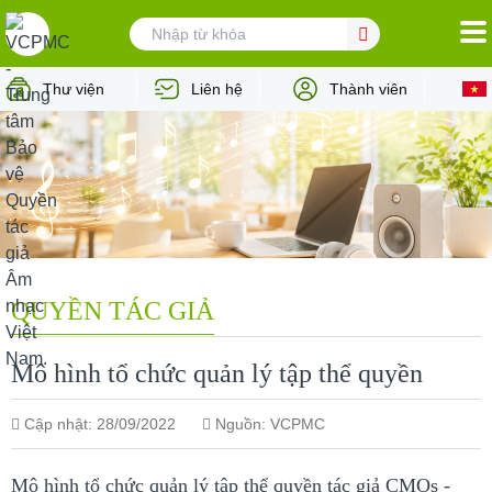
TRANG CHỦ
Thư viện
Liên hệ
Thành viên
VỀ VCPMC
TÁC GIẢ
NGƯỜI DÙNG
HỢP TÁC QUỐC TẾ
QUYỀN TÁC GIẢ
TIN TỨC - SỰ KIỆN
Mô hình tổ chức quản lý tập thể quyền
TƯ VẤN PHÁP LÝ
Cập nhật: 28/09/2022
Nguồn: VCPMC
Mô hình tổ chức quản lý tập thể quyền tác giả CMOs -